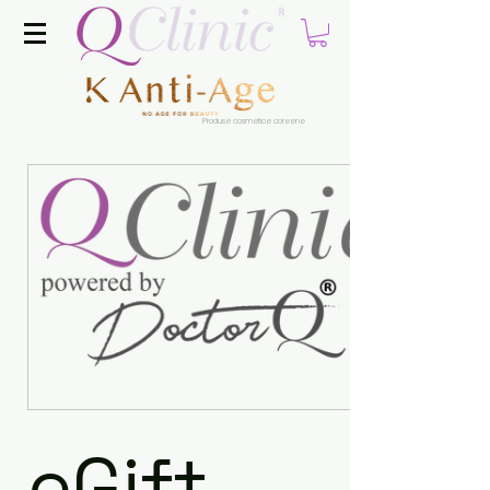
Produse cosmetice coreene
eGift