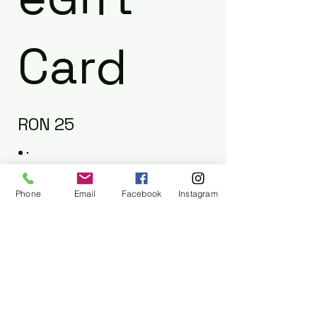
Card
RON 25
Suma
Phone
Email
Facebook
Instagram
RON 25
RON 50
RON 100
RON 150
RON 200
Altă sumă
Cantitate